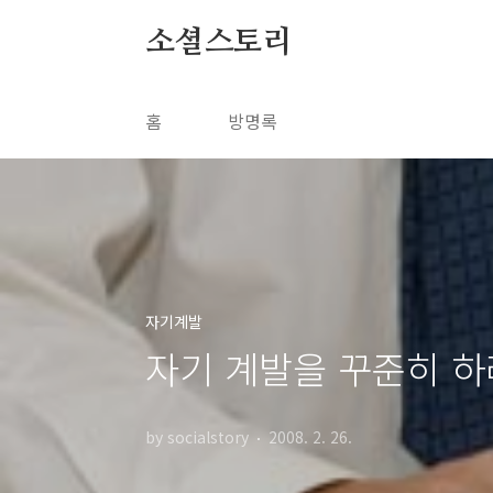
본문 바로가기
소셜스토리
홈
방명록
자기계발
자기 계발을 꾸준히 하
by socialstory
2008. 2. 26.