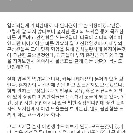
일이라는게 계획한대로 다 된다면야 무슨 걱정이겠냐만은,
그렇게 잘 되지 않다보니 철저한 준비와 노력을 통해 목적한
바를 이루려고 안간힘을 쓰는것일터. 더욱이 리더의 위치에
있다면 나아가야할 바를 명확히 알고 진행할것이고, 내부의
구성원들은 그에 맞춰 협업을 통해 일사분란하게 움직이는것
이 무난한 모습일것인데, 최근들어 부쩍 중간급 리더의 역할
을 지켜보면서 계속해서 물음표를 달게 되는 상황이 몹시도
난감해진다.
실제 업무의 역량을 떠나서, 커뮤니케이션의 문제가 있어 보
인다. 혼자만의 시간속에 일을 하고 있는건지도 모르겠으나,
함께 일하는 구성원들과의 업무적 공유, 혹은 커뮤니케이션
에 있어 상당히 미흡한점들을 계속해서 노출이 되고 있다. 이
건, 갓 입사한 신입에서나 있을 법한 상황일터인데 중간 관리
자의 포지션에서 이런 모습들을 보이는건, 왠지 불안함을 느
끼게 하는 요소이기도 하다.
그리고 가끔 혼자 이런생각도 해보게 된다. 모르는것이 있거
나, 혹은 의견을 물어보고 싶을때에 왠지 자존심(?) 때문에 망