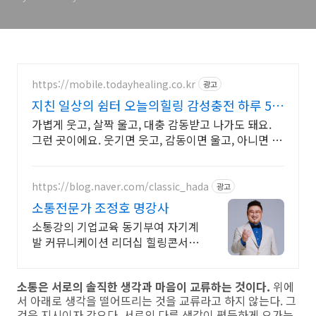
https://mobile.todayhealing.co.kr
광고
지친 일상의 쉼터 오늘의힐링 감성충전 하루 5분
힐링타임
가볍게 웃고, 살짝 울고, 대충 감동받고 나가도 돼요.
그런 곳이에요. 웃기면 웃고, 감동이면 울고, 아니면 그
냥 눕고 가세요.
https://blog.naver.com/classic_hada
광고
소통전문가 조정호 명강사
소통강의 기업교육 동기부여 자기계
발 커뮤니케이션 리더십 힐링콘서트
토크콘서트
소통은 서로의 솔직한 생각과 마음이 교류하는 것이다.
위에
서 아래로 생각을 떨어뜨리는 것을 교류라고 하지 않는다. 그
것은 지시이자 강요다. 서로의 다른 생각이 평등하게 오가는