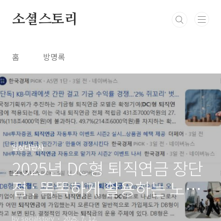
본문 바로가기
소셜스토리
홈
방명록
일상다반사
2025년 DC형 퇴직연금 장단
점 : 똑똑하게 활용하는 노후
설계 가이드
by socialstory
2025. 7. 12.