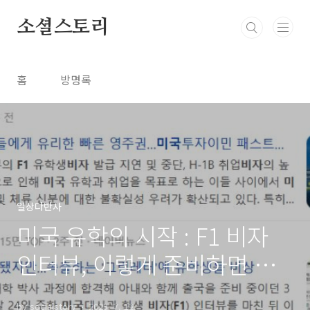
본문 바로가기
소셜스토리
홈
방명록
일상다반사
미국 유학의 시작 : F1 비자
인터뷰, 이렇게 준비하면 성
공! (2025 업데이트)
by socialstory
2025. 7. 12.