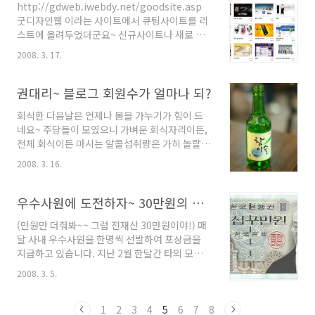
http://gdweb.iwebdy.net/goodsite.asp
콘텐츠 제공합니다.
굿디자인웹 이라는 사이트에서 큐팅사이트를 리
스트에 올려두었더군요~ 신규사이트나 새로 리
녈된 사이트등을 소개하는 사이트들도 많은데...
2008. 3. 17.
위의 사이트는 처음들어본지라, ^^; 등록한 기준
이 뭔지 참 궁금하긴 한데... 저 사이트 운영진들
은 어떤 기준으로 큐팅사이트를 포함을 시켰을런
권대리~ 블로그 회원수가 얼마나 되?
지.. 무척궁금해지는군요~ 암튼... 큐팅이 올라와
회식한 다음날은 언제나 몸을 가누기가 힘이 드
있다니 좋으네요 ㅎㅎ
네요~ 주당들이 모였으니 가벼운 회식자리이든,
전체 회식이든 마시는 알콜섭취량은 가히 놀랄만
한 수준입니다. 자랑이 아니지만, 정말 우리나라
2008. 3. 16.
주류업계에선 저희 회사에 감사패라도 줘야하지
않을까 싶어요~^^; 참이슬을 사랑하는 동료들입
니다. ㅋ 예전엔 소주를 마시면 참소주였었는데,
우수사원에 도전하자~ 30만원의 포상금이~!!
어느샌가 참이슬로 바뀌더군요 (소주는 지역마다
(만원만 더줘봐~~ 그럼 전재산 30만원이야!) 매
브랜드가 다 틀린다죠? ^^) 솔직히 말하자면, 저
달 사내 우수사원을 한명씩 선발하여 포상금을
야 뭐... 어떤게 더 좋은지는 잘모르겠고, 그냥 한
지급하고 있습니다. 지난 2월 한달간 타의 모범이
잔 마셨을때, 목넘김이 부드러운 술이 좋더군
되고 열심히 한 우수사원은 입사한지 얼마되지
요..^^ 굳이 비교할 필요는 없을것 같습니다. 다
2008. 3. 5.
않은 마케팅팀의 막내가 선발되었네요~ 사장님
만 참소주 보다는 참이슬이 왠지 어감이 더 좋다
께서 주시는 포상금 30만원!! 와~~우!! ^^ 멋지
는 개인적인 느낌일뿐...^^ 요즘은 하루 하루가
지 않습니까? 직원들의 사기를 팍~팍!! 올릴수 있
1
2
3
4
5
6
7
8
정신없을 만큼 바쁜것도 있지만, 조금씩 변화의