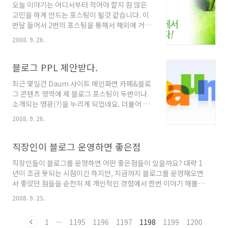
오늘 이야기는 어디서부터 적어야 할지 참 많은
느끼게 되는 다양한 이야기들을 함께 나누어 보
고민을 하게 만드는 포스팅이 될것 같습니다. 이
고 싶었고, 평범한 직장인이 자기계발이라는 것
번달 들어서 2번의 포스팅을 통해서 해외에 거주
을 통해 얼만큼 성장해갈 수 있을런지에 대한 테
하고 계시는 분께서 제 블로그를 통해서 도움을
스트를, 블로그를 통해서 함께 공유해보고 싶은
2008. 9. 26.
받고 있다는 내용에 관해 포스팅 한적이 있었는
마음에 지금까지 운영해나가고 있습니다. 앞으로
데, 하단에 2개의 포스팅을 참조하시면 이해가 빠
도 좀더 유익한 내용의 이야기로 블로그 운영해
르실 듯 합니다. 본론으로 들어가서 오늘 그 분을
블로그 PPL 제안받다.
갈 수 있도록 노력할께요. 다시한번 구독해주고
대구에서 만나게 되었답니다. 좀 더 정확히 이야
계시는 모든분..
최근 몇일간 Daum 사이트 메인화면 카페&블로
기를 하자면 동대구역에서 만나뵙고 약 2시간여
그 콘텐츠 영역에 제 블로그 포스팅이 두번이나
정도의 만남을 가졌었는데, 짧지만 긴 여운이 남
소개되는 영광(?)을 누리게 되었네요. 더불어 트
는 그런 만남이 되었던것 같네요. ^-^ 그 분에 관
래픽도 확 늘었다가 확~ 빠져드는 이젠 뭐 그럴려
해서 간략하게 소개를 해보자면, 현재 미국에 거
2008. 9. 26.
니 하는거지만, 블로그의 포스팅 내용이 누군가
주하고 계시며 여성분이십니다. 무역쪽 일을 하
에게 도움이 된다는건 언제봐도 기분좋은 일일듯
고 계시며 나이는 저보다 한창 위인 큰누나뻘(?)
싶습니다. 오늘 블로그 PPL 제안과 관련한 이메
직장인이 블로그 운영하면 좋은점
되시더군요. 이름이 수잔이라고 소개를 해주셨는
일을 한통 받았습니다. OOO 관련 업체였는데 제
데, 막..
직장인들이 블로그를 운영하면 어떤 좋은점들이 있을까요? 대략 1
블로그가 자기계발 관련 내용들이 많다보니, 또
년이 조금 못되는 시점이긴 하지만, 지금까지 블로그를 운영해오면
나름 제 블로그를 관심있게 봐주셔서 그런지 모
서 좋았던 점들을 순전히 제 개인적인 경험에서 한번 이야기 해볼까
르겠으나 어쨌든 제 블로그를 통해 많은 분들께
합니다. 공감이 되는 부분도 있을테고, 고개를 갸우뚱 거릴 부분도
관련 서비스(?)를 홍보했으면 하는 내용의 문의
2008. 9. 25.
있겠으나, 제 경험으로 되짚어 보면, 블로그 적극적으로 운영해보시
메일을 주셨더군요. 오늘 블로그스피어에서 PPP
길 권해드립니다. 아래 항목들은 제가 블로그를 운영해오면서 겪었
블로그 마케팅, 무엇보다 신뢰가 생명 이라는 글
1
···
1195
1196
1197
1198
1199
1200
던 순간들중에서 가장 인상깊은 항목들로 간단히 추려보았습니다.
을 보면서 많은 생각에 잠기게 되더군요. 애시당