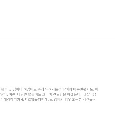
 옷을 몇 겹이나 껴입어도 춥게 느껴지는건 칼바람 때문일런지도. 이
다. 여튼, 바람만 덜불어도 그나마 견딜만은 하겠는데... #살아남
자리매김하기가 쉽지않았을터인데, 모 업체의 경우 혹독한 시간들을
하였다고 하니 오랜시간 얼마나 경쟁력을 갖추기 위해 노력했을까 싶
강한자가 아닐까. 오랜시간 버텨온 그 순간들을 풀어헤쳐볼 수 있다
진다.(모 업체 면접 후) #상처, 기회자의반 타의반으로 이직의 횟..