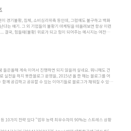
츠
이 경기불황, 침체, 소비심리위축 등인데, 그럼에도 불구하고 백화
어난다는 얘기. 그 외 기업들의 불황기 마케팅을 떠올려보면 항상 이런
.. 결국, 힘들때(불황) 위로가 되고 힘이 되어주는 메시지는 여전히
데이터 활용을 통한 매출 향상에 대해 고민해볼때가 아닌가 싶다. 물
만, 쇼핑몰 메인화면의 그 뻔한 구성(MD추천상품, 베스트 상품, 신
시키기 어렵다는 점에선, 분명 생각해볼일이다. 고객 ..
와 꿈 들은올해 계속 이어서 진행하면 되지 않을까 싶네요. 뭐니해도 건
로 실천을 하지 못한블로그 운영을, 2015년 올 한 해는 블로그를 어
 함께 공감하고 공유할 수 있는 이야기들로 블로그가 채워질 수 있었
분들께 인사드립니다.2015년 새해에도 복 많이 받으시고, 소원성
 10가지 전략 있다 "업무 능력 최우수자의 90%는 스트레스 상황