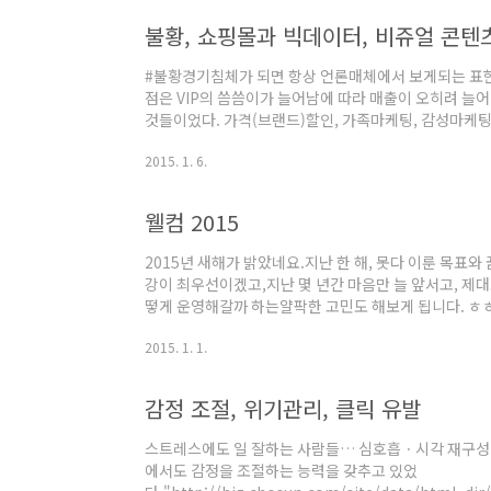
불황, 쇼핑몰과 빅데이터, 비쥬얼 콘텐
#불황경기침체가 되면 항상 언론매체에서 보게되는 표현
점은 VIP의 씀씀이가 늘어남에 따라 매출이 오히려 늘
것들이었다. 가격(브랜드)할인, 가족마케팅, 감성마케팅.
효과적인 듯. #쇼핑몰과 빅데이터 이젠 쇼핑몰에서도 빅
2015. 1. 6.
론, 여전히 소규모 쇼핑몰에선 쉽지않은 부분이기도 하지
상품 등)으로는 매출 향상도, 고객의 잠재적 욕구를 충족
웰컴 2015
2015년 새해가 밝았네요.지난 한 해, 못다 이룬 목표
강이 최우선이겠고,지난 몇 년간 마음만 늘 앞서고, 제대
떻게 운영해갈까 하는얄팍한 고민도 해보게 됩니다. ㅎㅎ
으면 하는 바램도 가져봅니다. 블로그 방문해주시는 모든
2015. 1. 1.
취 이루시길... 웰컴 2015
감정 조절, 위기관리, 클릭 유발
스트레스에도 일 잘하는 사람들… 심호흡ㆍ시각 재구성 등
에서도 감정을 조절하는 능력을 갖추고 있었