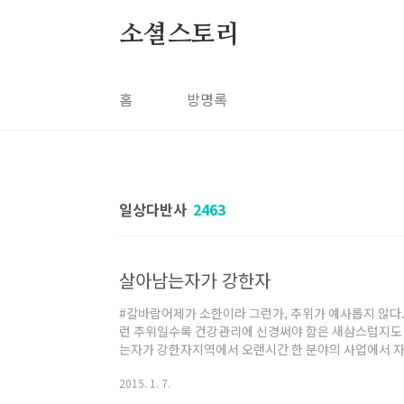
본문 바로가기
소셜스토리
홈
방명록
일상다반사
2463
살아남는자가 강한자
#칼바람어제가 소한이라 그런가, 추위가 예사롭지 않다.
런 추위일수록 건강관리에 신경써야 함은 새삼스럽지도 않
는자가 강한자지역에서 오랜시간 한 분야의 사업에서 
잘 버텨낸듯 싶다. 그래서일까, 회사 사옥을 짓기까지 
2015. 1. 7.
다. 강한자가 살아남는게 아니다. 끝까지 살아남는자가 
면 어떤 이야기들이 보물처럼 쏟아져 나올까? 문득 궁금해