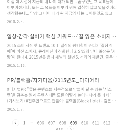
이십 대 시절에 지금의 내 나이 때가 되면... 꿈꾸었던 그 목표들이
이루어졌거나, 또는 그 목표를 이루기 위해 열심히 살고 있을것이라
생각했는데... 막상 그 나이 때가 된 지금의 나는... 이룬것도 있고,
아직 이루지 못한것들도 있고, 또 여전히 부족한 것들도 있는걸 보
2015. 2. 4.
면... 산다는건... # 내 뜻대로 되는게 아닌가 보다. # 오늘 보다 나은,
내일이 올 거라는 희망으로 살아가는건가 보다. # 그럼에도 불구하
일상·감각·실버가 핵심 키워드…‘길 잃은 소비자’추천 상품 각광
고... # 지금의 내 나이가 어때서~♬
2015 소비 시장 핫 트렌드 10 1. 일상의 평범함이 뜬다2.‘결정 장
애’에 빠진 소비자, 큐레이션이 진화한다 3. SNS와 만나 일상은 ‘자
랑’이 된다 4. 2015년은 옴니 채널의 원년 5. 거리의 재발견, 골목길
전성시대 6. 진화하는 모바일, 산업 패러다임 바꾼다 7. 향후 10년
2015. 1. 16.
간 떠오르는 소비층, ‘실버부머’ 8. 잡(JOB)의 개념이 바뀐다9.‘감
각의 향연’, ‘혼합 감각’…감각이 발달한다 10. 브랜드도 ‘썸’ 타는
PR/블랙홀/자기다움/2015년도_다이어리
시대 > 2015년 핫 트렌드를 살펴보고, 비즈니스의 기회로 삼는것도
좋겠다. > 기사 전체보기
#디지털PR "좋은 콘텐츠를 지속적으로 만들어 갈 수 있는 ‘시스
템’을 갖추는 일과 콘텐츠 매력도를 어떻게 높이느냐가 큰 과제"
(기사보기) #전주만으로도 전율이~블랙홀(Black Hole) - 깊은 밤
의 서정곡 #자기다움회사가 나를 뽑았는가?내가 회사를 선택해서
2015. 1. 7.
들어왔는가? #2015년 다이어리가 생겼다 ‎좋긴한데 보험사에서 보
내준 신년 선물인게 함정‬
1
···
606
607
608
609
610
611
612
···
616