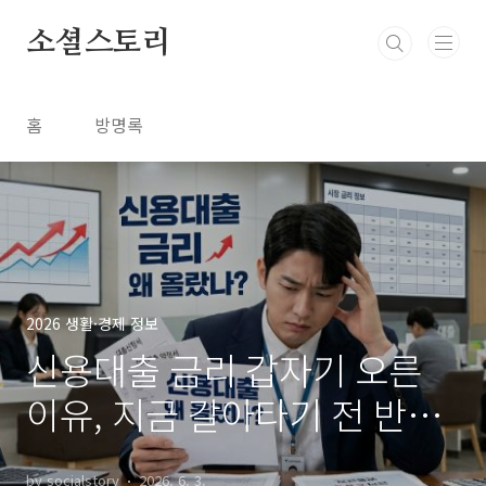
본문 바로가기
소셜스토리
홈
방명록
2026 생활·경제 정보
신용대출 금리 갑자기 오른
이유, 지금 갈아타기 전 반드
시 체크
by socialstory
2026. 6. 3.