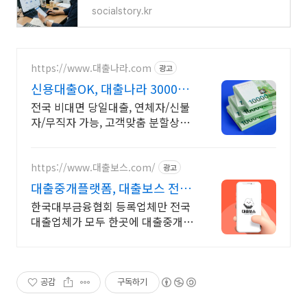
socialstory.kr
https://www.대출나라.com
광고
신용대출OK, 대출나라 3000만
원까지 추가대출OK
전국 비대면 당일대출, 연체자/신불
자/무직자 가능, 고객맞춤 분할상환
OK
https://www.대출보스.com/
광고
대출중개플랫폼, 대출보스 전국
안전한 대출업체 찾기!
한국대부금융협회 등록업체만 전국
대출업체가 모두 한곳에 대출중개사
이트, 대출보스 바빠서 은행 갈 시간
없을 때, 간편하게 온라인에서 나에
게 맞는 대출업체 안내받기
공감
구독하기