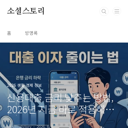
본문 바로가기
소셜스토리
홈
방명록
2026 생활·경제 정보
신용대출 금리 낮추는 방법,
2026년 지금 바로 적용해야
하는 핵심 체크
by socialstory
2026. 6. 3.