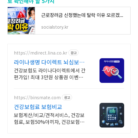
로 확인해야 할 5가지
근로장려금 신청했는데 탈락 이유 모르겠을 때, 지금 바로 확인해야 할 5가지
socialstory.kr
https://mdirect.lina.co.kr
광고
라이나생명 다이렉트 뇌심보험
최대 3만원 상품권 증정
건강보험도 라이나다이렉트에서 간
편가입! 최대 3만원 상품권 이벤트
놓치지 마세요!
https://binsmate.com
광고
건강보험료 보험비교
보험계산/비교/견적서비스, 건강보
험료, 보험50%아끼자, 건강보험료
알뜰살뜰 가성비 보험 찾기, 보험 가
입의 시작은 내보험료계산이 먼저!