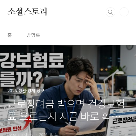
본문 바로가기
소셜스토리
홈
방명록
2026 생활·경제 정보
근로장려금 받으면 건강보험
료 오르는지 지금 바로 확인
하세요
by socialstory
2026. 6. 4.