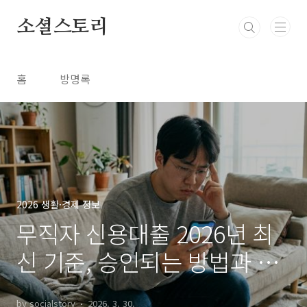
본문 바로가기
소셜스토리
홈
방명록
2026 생활·경제 정보
무직자 신용대출 2026년 최
신 기준, 승인되는 방법과 결
과
by socialstory
2026. 3. 30.