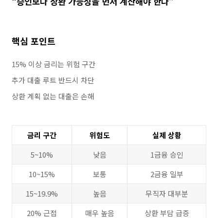
“승인보다 상환 가능성을 먼저 계산해야 한다”
핵심 포인트
15% 이상 금리는 위험 구간
추가 대출 루트 반드시 차단
상환 계획 없는 대출은 손해
금리 구간
위험도
실제 상황
5~10%
낮음
1금융 승인
10~15%
보통
2금융 일부
15~19.9%
높음
무직자 대부분
20% 근접
매우 높음
상환 부담 급증