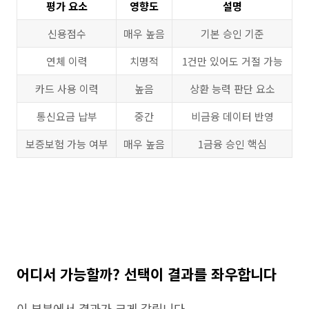
평가 요소
영향도
설명
신용점수
매우 높음
기본 승인 기준
연체 이력
치명적
1건만 있어도 거절 가능
카드 사용 이력
높음
상환 능력 판단 요소
통신요금 납부
중간
비금융 데이터 반영
보증보험 가능 여부
매우 높음
1금융 승인 핵심
어디서 가능할까? 선택이 결과를 좌우합니다
이 부분에서 결과가 크게 갈립니다.