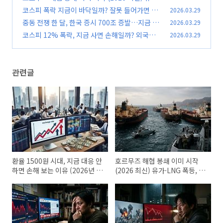
LNG 폭등, 지금 안 바꾸면 계속 손해봅니다
코스피 폭락 지금이 바닥일까? 잘못 들어가면 손
2026.03.29
(0)
해 보는 이유 (2026년 최신 기준)
중동 전쟁 한 달, 한국 증시 700조 증발…지금 투
2026.03.29
(0)
자 안 하면 손해일까
코스피 12% 폭락, 지금 사면 손해일까? 외국인
2026.03.29
(0)
매도의 진짜 의미
(0)
관련글
환율 1500원 시대, 지금 대응 안
호르무즈 해협 봉쇄 이미 시작
하면 손해 보는 이유 (2026년 최
(2026 최신) 유가·LNG 폭등, 지
신 기준)
금 안 바꾸면 계속 손해봅니다