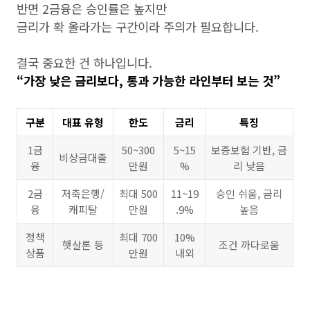
반면 2금융은 승인률은 높지만
금리가 확 올라가는 구간이라 주의가 필요합니다.
결국 중요한 건 하나입니다.
“가장 낮은 금리보다, 통과 가능한 라인부터 보는 것”
구분
대표 유형
한도
금리
특징
1금
50~300
5~15
보증보험 기반, 금
비상금대출
융
만원
%
리 낮음
2금
저축은행/
최대 500
11~19
승인 쉬움, 금리
융
캐피탈
만원
.9%
높음
정책
최대 700
10%
햇살론 등
조건 까다로움
상품
만원
내외