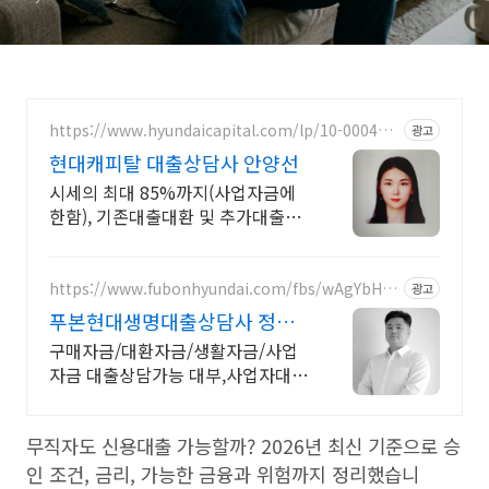
https://www.hyundaicapital.com/lp/10-000415
광고
15
현대캐피탈 대출상담사 안양선
시세의 최대 85%까지(사업자금에
한함), 기존대출대환 및 추가대출가
능
https://www.fubonhyundai.com/fbs/wAgYbHfR
광고
WZ
푸본현대생명대출상담사 정종
욱
구매자금/대환자금/생활자금/사업
자금 대출상담가능 대부,사업자대출
대환 상담가능
무직자도 신용대출 가능할까? 2026년 최신 기준으로 승
인 조건, 금리, 가능한 금융과 위험까지 정리했습니