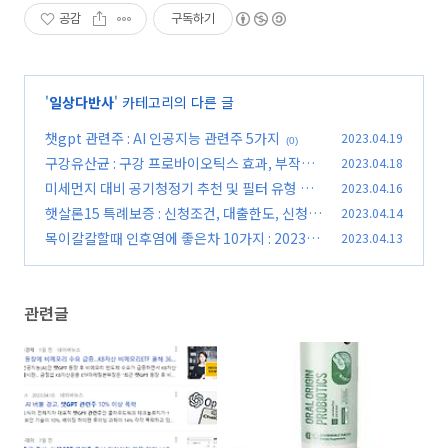
공감
구독하기
'
일상다반사
' 카테고리의 다른 글
챗gpt 관련주 : AI 인공지능 관련주 5가지
2023.04.19
(0)
구강유산균 : 구강 프로바이오틱스 효과, 부작용,
2023.04.18
추천 3선
미세먼지 대비 공기청정기 추천 및 필터 유형 정
2023.04.16
(0)
리
햇살론15 특례보증 : 신청조건, 대출한도, 신청방
2023.04.14
(0)
법
목이칼칼할때 인후염에 좋은차 10가지 : 2023년
2023.04.13
(0)
업데이트
(0)
관련글