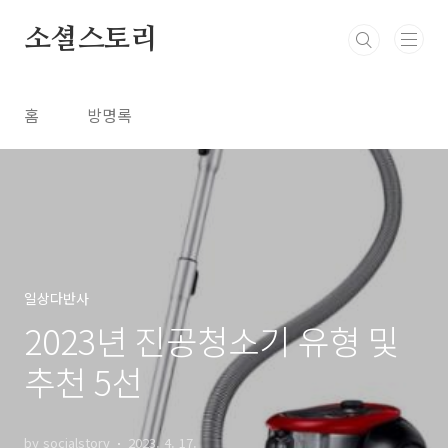
본문 바로가기
소셜스토리
홈
방명록
일상다반사
2023년 진공청소기 유형 및
추천 5선
by socialstory
2023. 4. 17.