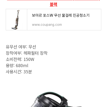
블랙
보아르 포스W 무선 물걸레 진공청소기
www.coupang.com
유무선 여부: 무선
장착여부: 헤파필터 장착
소비전력: 150W
용량: 680ml
사용시간: 35분