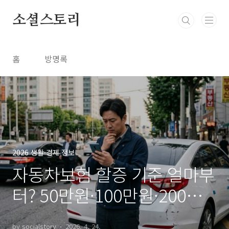
본문 바로가기
소셜스토리
홈
방명록
2026 생활·경제 정보
자동차보험 할증 기준 얼마부
터? 50만원·100만원·200만
원 차이 완벽정리
by socialstory
2026. 4. 24.