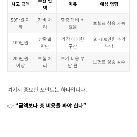
추천 선
사고 금액
이유
예상 영향
택
50만원 이
자비 처
할증 대비 비
보험료 상승 가능
하
리
효율
상황별
가장 애매한
50~100만원 추가
100만원
판단
구간
부담
200만원
보험 처
초기 비용 부
보험료 상승 감수
이상
리
담 큼
여기서 중요한 포인트는 하나입니다.
👉
“금액보다 총 비용을 봐야 한다”