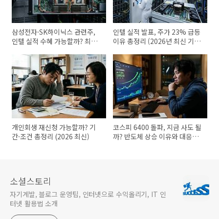
삼성전자·SK하이닉스 관련주,
인텔 실적 발표, 주가 23% 급등
인텔 실적 수혜 가능할까? 최신
이유 총정리 (2026년 최신 기
기준 완벽정리
준)
개인회생 재신청 가능할까? 기
코스피 6400 돌파, 지금 사도 될
간·조건 총정리 (2026 최신)
까? 반도체 상승 이유와 대응법
총정리
소셜스토리
자기계발, 블로그 운영팁, 인터넷으로 수익올리기, IT 인
터넷 활용법 소개