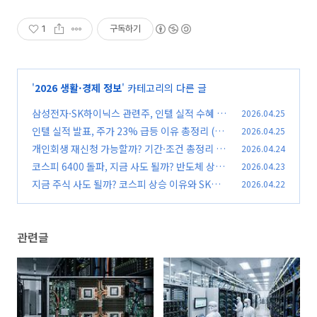
1
구독하기
'
2026 생활·경제 정보
' 카테고리의 다른 글
삼성전자·SK하이닉스 관련주, 인텔 실적 수혜 가
2026.04.25
능할까? 최신 기준 완벽정리
인텔 실적 발표, 주가 23% 급등 이유 총정리 (20
2026.04.25
(0)
26년 최신 기준)
개인회생 재신청 가능할까? 기간·조건 총정리 (2
2026.04.24
(0)
026 최신)
코스피 6400 돌파, 지금 사도 될까? 반도체 상승
2026.04.23
(0)
이유와 대응법 총정리
지금 주식 사도 될까? 코스피 상승 이유와 SK하
2026.04.22
(0)
이닉스 전망 총정리
(0)
관련글