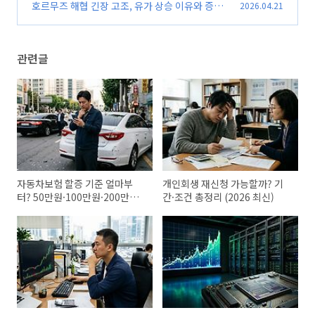
만든 한국 증시 폭등 분석
호르무즈 해협 긴장 고조, 유가 상승 이유와 증시
2026.04.21
(0)
영향 총정리 (미국 이란 선박 나포 2026)
(0)
관련글
자동차보험 할증 기준 얼마부
개인회생 재신청 가능할까? 기
터? 50만원·100만원·200만원
간·조건 총정리 (2026 최신)
차이 완벽정리