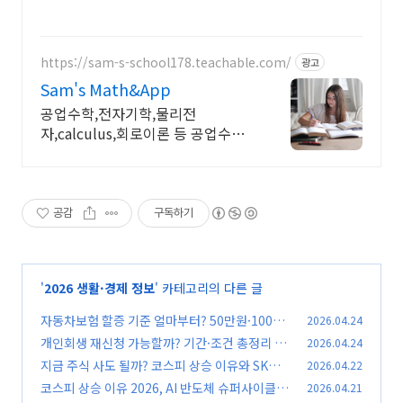
https://sam-s-school178.teachable.com/
광고
Sam's Math&App
공업수학,전자기학,물리전
자,calculus,회로이론 등 공업수학,
전자기학,회로이론,물리전자,반도체
공학,Calulus모두 합니다
공감
구독하기
'
2026 생활·경제 정보
' 카테고리의 다른 글
자동차보험 할증 기준 얼마부터? 50만원·100만
2026.04.24
원·200만원 차이 완벽정리
개인회생 재신청 가능할까? 기간·조건 총정리 (2
2026.04.24
(0)
026 최신)
지금 주식 사도 될까? 코스피 상승 이유와 SK하
2026.04.22
(0)
이닉스 전망 총정리
코스피 상승 이유 2026, AI 반도체 슈퍼사이클이
2026.04.21
(0)