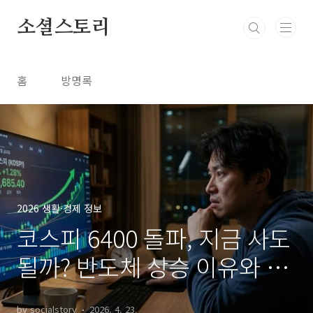
본문 바로가기
소셜스토리
홈
방명록
2026 생활·경제 정보
코스피 6400 돌파, 지금 사도
될까? 반도체 상승 이유와 대
응법 총정리
by socialstory
2026. 4. 23.