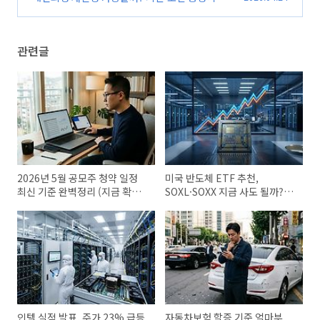
026 최신)
(0)
관련글
2026년 5월 공모주 청약 일정
미국 반도체 ETF 추천,
최신 기준 완벽정리 (지금 확인
SOXL·SOXX 지금 사도 될까?
안 하면 손해)
(2026 최신 기준)
인텔 실적 발표, 주가 23% 급등
자동차보험 할증 기준 얼마부