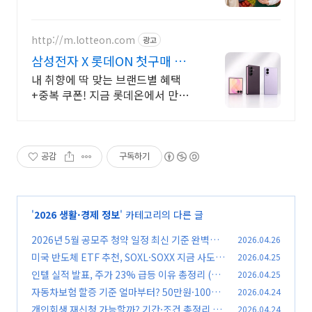
http://m.lotteon.com
광고
삼성전자 X 롯데ON 첫구매 최
대 5천원 혜택!
내 취향에 딱 맞는 브랜드별 혜택
+중복 쿠폰! 지금 롯데온에서 만나
보세요!
공감
구독하기
'
2026 생활·경제 정보
' 카테고리의 다른 글
2026년 5월 공모주 청약 일정 최신 기준 완벽정
2026.04.26
리 (지금 확인 안 하면 손해)
미국 반도체 ETF 추천, SOXL·SOXX 지금 사도
2026.04.25
(0)
될까? (2026 최신 기준)
인텔 실적 발표, 주가 23% 급등 이유 총정리 (20
2026.04.25
(0)
26년 최신 기준)
자동차보험 할증 기준 얼마부터? 50만원·100만
2026.04.24
(0)
원·200만원 차이 완벽정리
개인회생 재신청 가능할까? 기간·조건 총정리 (2
2026.04.24
(0)