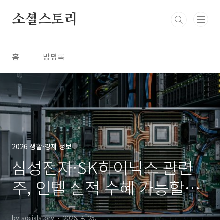
본문 바로가기
소셜스토리
홈
방명록
2026 생활·경제 정보
삼성전자·SK하이닉스 관련
주, 인텔 실적 수혜 가능할까?
최신 기준 완벽정리
by socialstory
2026. 4. 25.