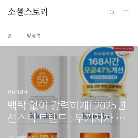
본문 바로가기
소셜스토리
홈
방명록
일상다반사
백탁 없이 강력하게! 2025년
선스틱 트렌드 : 무기자차 vs
유기자차 전격 비교
by socialstory
2025. 6. 9.