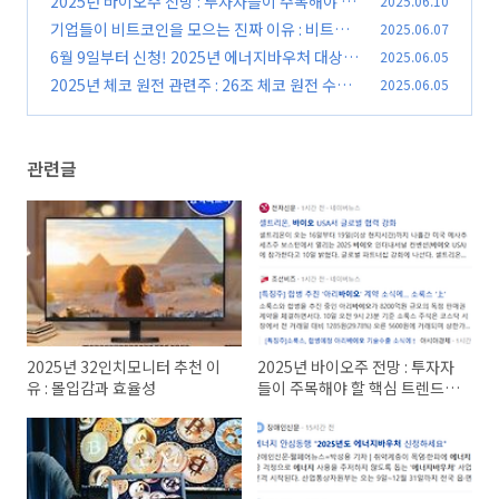
2025년 바이오주 전망 : 투자자들이 주목해야 할
2025.06.10
핵심 트렌드와 유망 분야
기업들이 비트코인을 모으는 진짜 이유 : 비트코
2025.06.07
(0)
인 트레저리 전략 완벽 해부
6월 9일부터 신청! 2025년 에너지바우처 대상,
2025.06.05
(0)
금액, 사용법 총정리
2025년 체코 원전 관련주 : 26조 체코 원전 수주
2025.06.05
(0)
잭팟, 관련주 투자 전망 분석
(0)
관련글
2025년 32인치모니터 추천 이
2025년 바이오주 전망 : 투자자
유 : 몰입감과 효율성
들이 주목해야 할 핵심 트렌드와
유망 분야