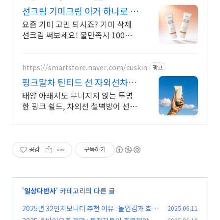
선크림 기미크림 이거 하나로 기
미 개선 특허성분 함유!
요즘 기미 고민 되시죠? 기미 삭제
선크림 써보세요! 불만족시 100%
환불 효과없을 시 100% 환불!
https://smartstore.naver.com/cuskin
광고
핑크말차 틴티드 선 자외선차단,
미백,주름개선
태양 아래서도 무너지지 않는 투명
한 핑크 쉴드, 자외선 철벽방어 선크
림 가볍고 뭉침 없이 투명하게 밀착
되어 매끈한 피부 결 완성,파데프리
텍스처
공감
구독하기
'
일상다반사
' 카테고리의 다른 글
2025년 32인치모니터 추천 이유 : 몰입감과 효율
2025.06.11
성
(0)