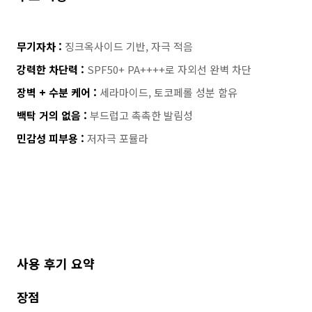
무기자차 :
징크옥사이드 기반, 자극 적음
강력한 차단력 :
SPF50+ PA++++로 자외선 완벽 차단
장벽 + 수분 케어 :
세라마이드, 토코페롤 성분 함유
백탁 거의 없음 :
부드럽고 촉촉한 발림성
민감성 피부용 :
저자극 포뮬라
사용 후기 요약
장점