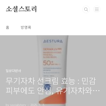
본문 바로가기
소셜스토리
홈
방명록
일상다반사
무기자차 선크림 효능 : 민감
피부에도 안심, 유기자차와의
차이
by socialstory
2025. 5. 7.