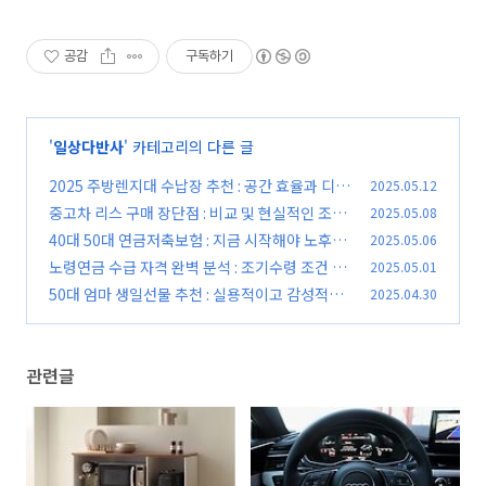
공감
구독하기
'
일상다반사
' 카테고리의 다른 글
2025 주방렌지대 수납장 추천 : 공간 효율과 디자
2025.05.12
인까지 갖춘 제품
중고차 리스 구매 장단점 : 비교 및 현실적인 조언
2025.05.08
(0)
40대 50대 연금저축보험 : 지금 시작해야 노후가
2025.05.06
(0)
편하다
노령연금 수급 자격 완벽 분석 : 조기수령 조건 및
2025.05.01
(0)
노후 준비
50대 엄마 생일선물 추천 : 실용적이고 감성적인
2025.04.30
(0)
아이템
(0)
관련글