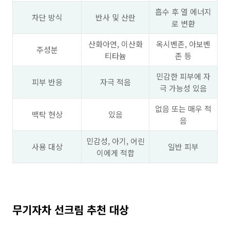
흡수 후 열 에너지
차단 방식
반사 및 산란
로 변환
산화아연, 이산화
옥시벤존, 아보벤
주성분
티타늄
존 등
민감한 피부에 자
피부 반응
자극 적음
극 가능성 있음
없음 또는 매우 적
백탁 현상
있음
음
민감성, 아기, 어린
사용 대상
일반 피부
이에게 적합
무기자차 선크림 추천 대상