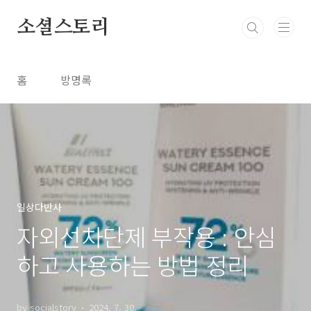
본문 바로가기
소셜스토리
홈
방명록
일상다반사
자외선차단제 부작용 : 안심
하고 사용하는 방법 정리
by socialstory
2024. 7. 30.