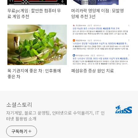
무료pc게임 : 할만한 컴퓨터 무
머리카락 영양제 이점 : 모발영
료 게임 추천
양제 추천 3선
목 기관지에 좋은 차 : 인후통에
폐섬유증 증상 원인 치료
좋은 차
소셜스토리
자기계발, 블로그 운영팁, 인터넷으로 수익올리기, IT 인
터넷 활용법 소개
구독하기