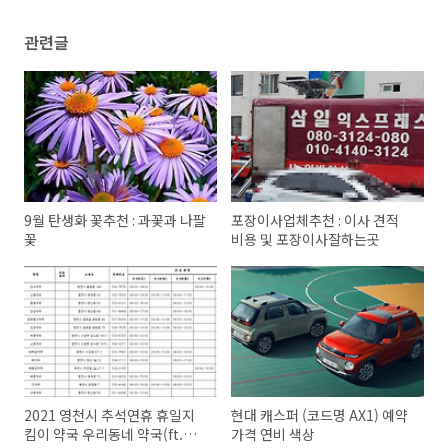
관련글
9월 탄생화 꽃추천 : 과꽃과 나팔
포장이사업체추천 : 이사 견적
꽃
비용 및 포장이사잘하는곳
2021 영천시 추석연휴 휴일지
현대 캐스퍼 (코드명 AX1) 예약
킴이 약국 우리동네 약국(ft.비
가격 연비 색상