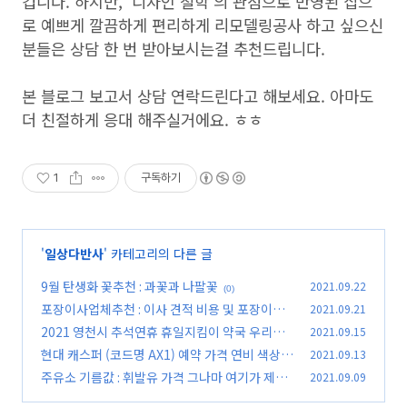
겁니다. 하지만, '디자인 철학'의 관점으로 반영된 집으
로 예쁘게 깔끔하게 편리하게 리모델링공사 하고 싶으신
분들은 상담 한 번 받아보시는걸 추천드립니다.
본 블로그 보고서 상담 연락드린다고 해보세요. 아마도
더 친절하게 응대 해주실거에요. ㅎㅎ
1
구독하기
'
일상다반사
' 카테고리의 다른 글
9월 탄생화 꽃추천 : 과꽃과 나팔꽃
2021.09.22
(0)
포장이사업체추천 : 이사 견적 비용 및 포장이사
2021.09.21
잘하는곳
2021 영천시 추석연휴 휴일지킴이 약국 우리동
2021.09.15
(0)
네 약국(ft.비상진료기관)
현대 캐스퍼 (코드명 AX1) 예약 가격 연비 색상
2021.09.13
(0)
주유소 기름값 : 휘발유 가격 그나마 여기가 제일
2021.09.09
(0)
저렴한듯
(0)