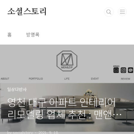
본문 바로가기
소셜스토리
홈
방명록
일상다반사
영천 대구 아파트 인테리어
리모델링 업체 추천 : 맨앤집
디자인
by socialstory
2021. 9. 18.