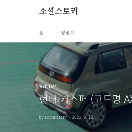
본문 바로가기
소셜스토리
홈
방명록
일상다반사
현대 캐스퍼 (코드명 A
by socialstory
2021. 9. 13.