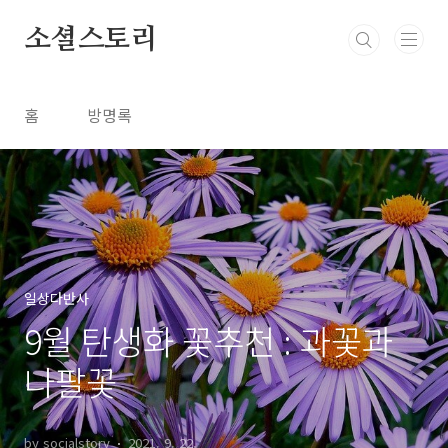
본문 바로가기
소셜스토리
홈
방명록
일상다반사
9월 탄생화 꽃추천 : 과꽃과
나팔꽃
by socialstory
2021. 9. 22.