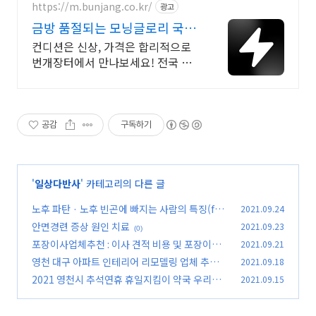
https://m.bunjang.co.kr/
광고
금방 품절되는 모닝글로리 국내
최대 브랜드 중고거래
컨디션은 신상, 가격은 합리적으로
번개장터에서 만나보세요! 전국 각
지에서 올라오는 전국구 최다 상품
매일 10만 개 이상의 신규 상품 업로
드
공감
구독하기
'
일상다반사
' 카테고리의 다른 글
노후 파탄 · 노후 빈곤에 빠지는 사람의 특징(ft.
2021.09.24
노후대비 · 노후설계)
안면경련 증상 원인 치료
2021.09.23
(0)
(0)
포장이사업체추천 : 이사 견적 비용 및 포장이사
2021.09.21
잘하는곳
영천 대구 아파트 인테리어 리모델링 업체 추천 :
2021.09.18
(0)
맨앤집디자인
2021 영천시 추석연휴 휴일지킴이 약국 우리동
2021.09.15
(0)
네 약국(ft.비상진료기관)
(0)