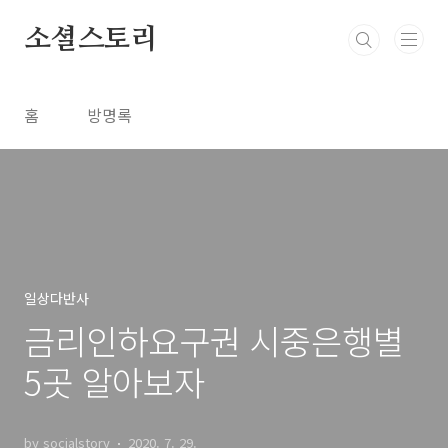
본문 바로가기
소셜스토리
홈
방명록
일상다반사
금리인하요구권 시중은행별
5곳 알아보자
by socialstory
2020. 7. 29.