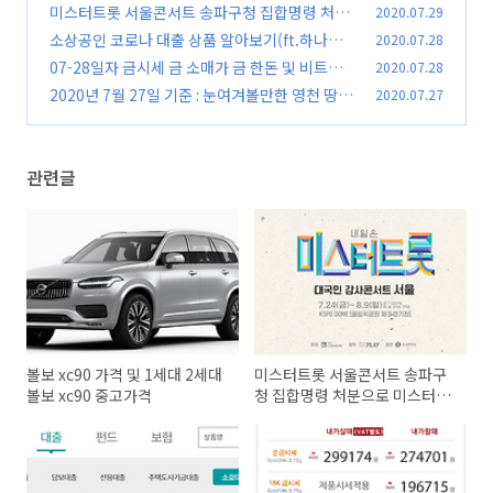
가격
미스터트롯 서울콘서트 송파구청 집합명령 처분
2020.07.29
(0)
으로 미스터트롯 콘서트 취소
소상공인 코로나 대출 상품 알아보기(ft.하나은
2020.07.28
(0)
행 소호대출)
07-28일자 금시세 금 소매가 금 한돈 및 비트코
2020.07.28
(0)
인 시세
2020년 7월 27일 기준 : 눈여겨볼만한 영천 땅 토
2020.07.27
(0)
지 전원주택지매매물
(0)
관련글
볼보 xc90 가격 및 1세대 2세대
미스터트롯 서울콘서트 송파구
볼보 xc90 중고가격
청 집합명령 처분으로 미스터트
롯 콘서트 취소