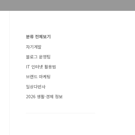
분류 전체보기
자기계발
블로그 운영팁
IT 인터넷 활용법
브랜드 마케팅
일상다반사
2026 생활·경제 정보