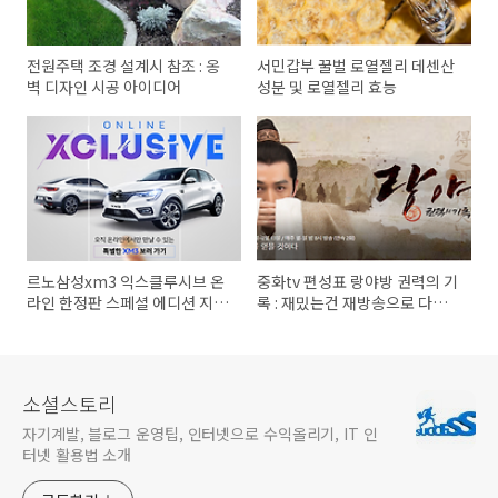
전원주택 조경 설계시 참조 : 옹
서민갑부 꿀벌 로열젤리 데센산
벽 디자인 시공 아이디어
성분 및 로열젤리 효능
르노삼성xm3 익스클루시브 온
중화tv 편성표 랑야방 권력의 기
라인 한정판 스페셜 에디션 지금
록 : 재밌는건 재방송으로 다시
이야!
보자
소셜스토리
자기계발, 블로그 운영팁, 인터넷으로 수익올리기, IT 인
터넷 활용법 소개