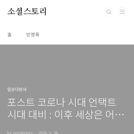
본문 바로가기
소셜스토리
홈
방명록
일상다반사
포스트 코로나 시대 언택트
시대 대비 : 이후 세상은 어떤
모습일까
by socialstory
2020. 5. 26.