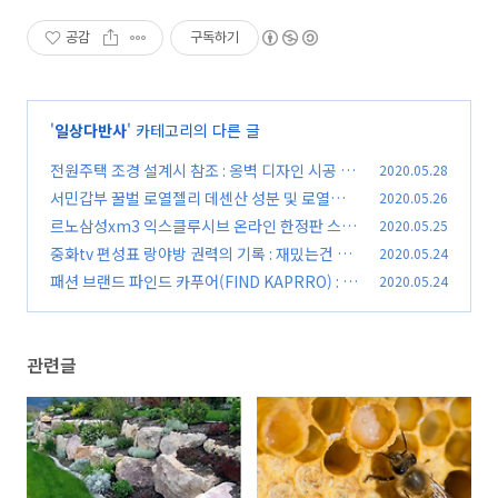
공감
구독하기
'
일상다반사
' 카테고리의 다른 글
전원주택 조경 설계시 참조 : 옹벽 디자인 시공 아
2020.05.28
이디어
서민갑부 꿀벌 로열젤리 데센산 성분 및 로열젤리
2020.05.26
(0)
효능
르노삼성xm3 익스클루시브 온라인 한정판 스페
2020.05.25
(0)
셜 에디션 지금이야!
중화tv 편성표 랑야방 권력의 기록 : 재밌는건 재
2020.05.24
(0)
방송으로 다시보자
패션 브랜드 파인드 카푸어(FIND KAPRRO) : 뉴
2020.05.24
(0)
시그니처 백 리본백(ft.한예슬백)
(0)
관련글