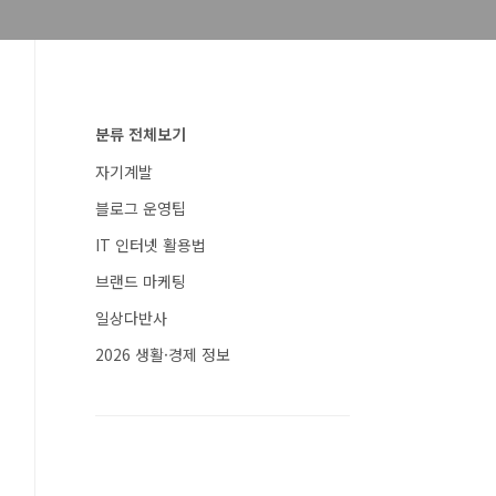
분류 전체보기
자기계발
블로그 운영팁
IT 인터넷 활용법
브랜드 마케팅
일상다반사
2026 생활·경제 정보