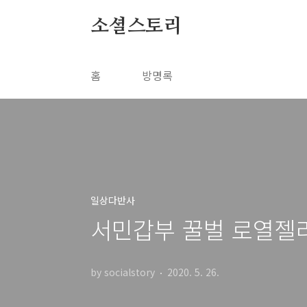
본문 바로가기
소셜스토리
홈
방명록
일상다반사
서민갑부 꿀벌 로열젤리
by socialstory
2020. 5. 26.