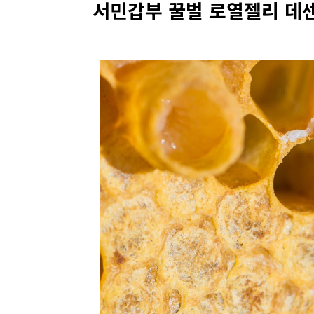
서민갑부 꿀벌 로열젤리 데센