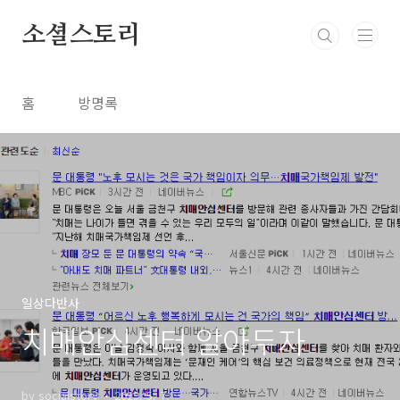
본문 바로가기
소셜스토리
홈
방명록
일상다반사
치매안심센터 알아두자
by socialstory
2019. 5. 7.