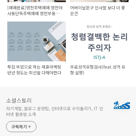
[매매완료]영천주택매매 영천야
어버이날문구 인사말 보다 더 좋
사동단독주택매매 영천부동산
은건
매매
투잡 부업으로 하는 제휴마케팅
무료성격유형검사(feat.성격 유
반년 정도는 최선을 다해야한다
형 설명)
소셜스토리
자기계발, 블로그 운영팁, 인터넷으로 수익올리기, IT 인
터넷 활용법 소개
구독하기