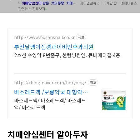
http://www.busansnail.co.kr
광고
부산달팽이신경과이비인후과의원
2호선 수영역 8번출구, 센텀병원옆. 큐비메디컬 4층.
https://blog.naver.com/boryong7
광고
바소레드액 /보룡약국 대형약
국/태릉입구,육사 근처
바소레드액/ 바소레드액/ 바소레드
액/ 바소레드액
치매안심센터 알아두자