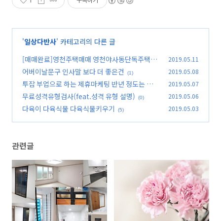
1
구독하기
'
일상다반사
' 카테고리의 다른 글
[매매완료]영천주택매매 영천야사동단독주택매
2019.05.11
매 영천부동산매매
어버이날문구 인사말 보다 더 좋은건
2019.05.08
(0)
(1)
투잡 부업으로 하는 제휴마케팅 반년 정도는 최선
2019.05.07
을 다해야한다
무료성격유형검사(feat.성격 유형 설명)
2019.05.06
(0)
(0)
다육이 다육식물 다육식물키우기
2019.05.03
(5)
관련글