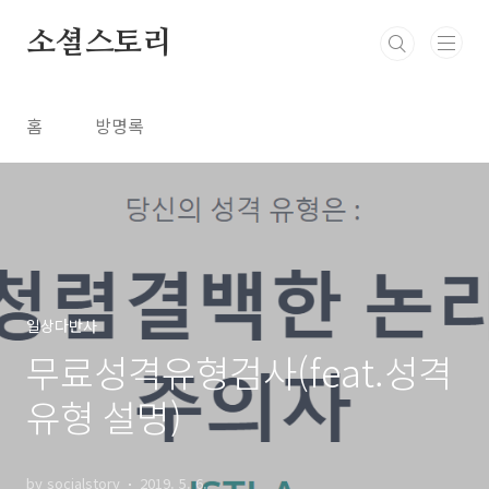
본문 바로가기
소셜스토리
홈
방명록
일상다반사
무료성격유형검사(feat.성격
유형 설명)
by socialstory
2019. 5. 6.