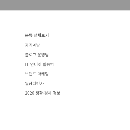
분류 전체보기
자기계발
블로그 운영팁
IT 인터넷 활용법
브랜드 마케팅
일상다반사
2026 생활·경제 정보