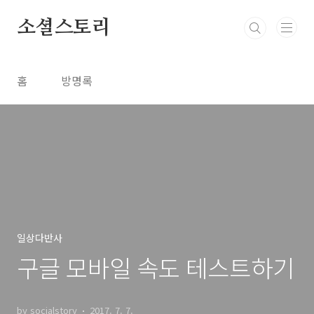
본문 바로가기
소셜스토리
홈
방명록
일상다반사
구글 모바일 속도 테스트하기
by socialstory
2017. 7. 7.