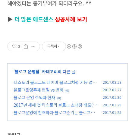
해야겠다는 동기부여가 되더라구요. ^^
▶
더 많은 애드센스
성공사례 보기
3
구독하기
'
블로그 운영팁
' 카테고리의 다른 글
티스토리 블로그도 네이버 블로그처럼 기능 업데
2017.03.13
이트 좀 빨리 해줬으면
블로그운영주제 변질 vs 변화
2017.02.27
(0)
(0)
블로그 운영 추억과 현재
2017.01.30
(0)
2017년 새해 첫 티스토리 블로그 초대장 배포(5
2017.01.29
장)
블로그운영에 참조하자 블로그순위는 블로그차
2017.01.25
(10)
트에서
(0)