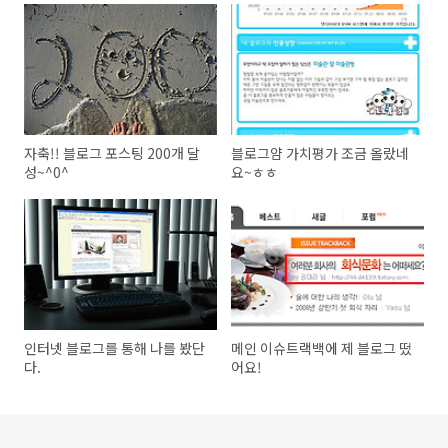
자축!! 블로그 포스팅 200개 달
블로그얌 가치평가 조금 올랐네
성~^0^
요~ㅎㅎ
인터넷 블로그를 통해 나를 봤단
메인 이슈트랙백에 제 블로그 떴
다.
어요!