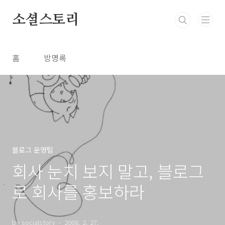
본문 바로가기
소셜스토리
홈
방명록
블로그 운영팁
회사 눈치 보지 말고, 블로그
로 회사를 홍보하라
by socialstory
2008. 2. 27.