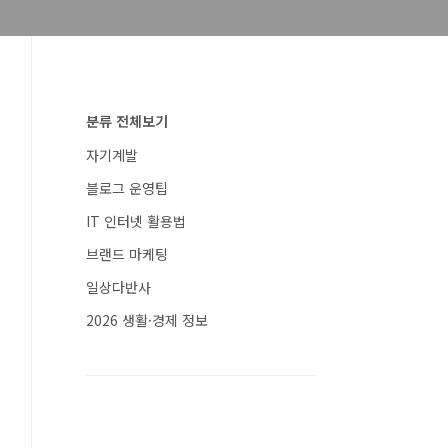
분류 전체보기
자기계발
블로그 운영팁
IT 인터넷 활용법
브랜드 마케팅
일상다반사
2026 생활·경제 정보