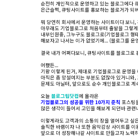
순전히 개인적으로 운영하고 있는 블로그에다 
은근슬쩍, 큐팅사이트를 홍보하는 블로거가 되버
뭐 당연히 회사에서 운영하는 사이트이다 보니,
아무래도 기업블로그로 처음부터 출발을 그렇게
내부인원중, 그누구도 블로그로(기업블로그 형태
해보자고 나서는 이가 없었기에... (블로그를 운
결국 내가 어쩌다보니, 큐팅사이트를 블로그로 
어쨌든...
기왕 이렇게 된거, 제대로 기업블로그로 운영을
아직은 좀 망설여지는 부분도 없잖아 있거니와,
문제도 아닐터, 앞으로도 순수 개인블로그로 계
오늘
블로그팁닷컴
에 올라온
기업블로그의 성공을 위한 10가지 준칙
포스팅을
많은 생각이 들어서 고민을 해보게 되던바 관련
이렇게라도 고객과의 소통의 장을 열어두고 싶
솔직한 바램이자 나 또한 음악감상 사이트를 
앞으로 더 성장해나갈 사이트로 만들고자 노력