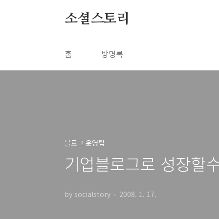
본문 바로가기
소셜스토리
홈
방명록
블로그 운영팁
기업블로그로 성장할수
by socialstory
2008. 1. 17.