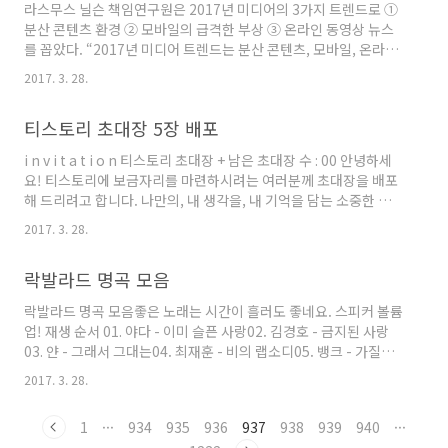
라스무스 닐슨 책임연구원은 2017년 미디어의 3가지 트렌드로 ①
분산 콘텐츠 환경 ② 모바일의 급격한 부상 ③ 온라인 동영상 뉴스
를 꼽았다. “2017년 미디어 트렌드는 분산 콘텐츠, 모바일, 온라인
동영상 뉴스”http://www.bloter.net/archives/275466
2017. 3. 28.
티스토리 초대장 5장 배포
i n v i t a t i o n 티스토리 초대장 + 남은 초대장 수 : 00 안녕하세
요! 티스토리에 보금자리를 마련하시려는 여러분께 초대장을 배포
해 드리려고 합니다. 나만의, 내 생각을, 내 기억을 담는 소중한 블로
그를 만들고 싶다면 티스토리로 시작해보세요! 티스토리 블로그는
2017. 3. 28.
초대에 의해서만 가입이 가능합니다. 원하시는 분은 댓글에 E-
mail 주소를 남겨주시면 초대장을 보내드립니다. 남겨주실 때에는
락발라드 명곡 모음
꼭 비밀댓글로 남겨주세요! 초대장을 보내드리고 바로 개설하시지
않으신 분들은 초대장을 회수할 수도 있으니 바로 개설해주세요!
락발라드 명곡 모음좋은 노래는 시간이 흘러도 좋네요. 스피커 볼륨
Yes 이런 분들께 드립니다! 1. 다른 블로그를 사용해보셨던 분 2. 이
업! 재생 순서 01. 야다 - 이미 슬픈 사랑02. 김경호 - 금지된 사랑
메일 주소가 정상적인 분 3. 블로그를 시작하려는 이유를 남겨주신
03. 얀 - 그래서 그대는04. 최재훈 - 비의 랩소디05. 뱅크 - 가질수
분! No 이런 분들께 드리지 않아요! ..
없는 너06. 야다 - 진혼07. 이승철 - 말리꽃08. 주니퍼 - 하늘 끝에
2017. 3. 28.
서 흘린 눈물09. 더크로스 - Don't cry10. K2 - 유리의성 11. 에메
랄드캐슬 - 발걸음12. 플라워 - Endelss13. 김상민 - You14. 최재
1
···
934
935
936
937
938
939
940
···
훈 - 떠나는 사람을 위해15. 더 크로스 - 당신을 위하여16. 엠씨더맥