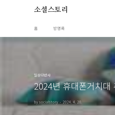
본문 바로가기
소셜스토리
홈
방명록
일상다반사
2024년 휴대폰거치대 
by socialstory
2024. 4. 20.