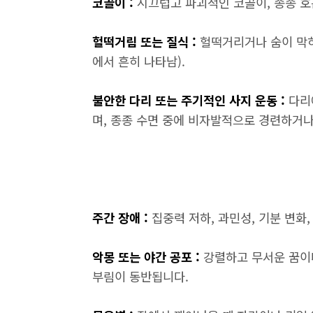
코골이 :
시끄럽고 파괴적인 코골이, 종종 호
헐떡거림 또는 질식 :
헐떡거리거나 숨이 막히
에서 흔히 나타남).
불안한 다리 또는 주기적인 사지 운동 :
다리
며, 종종 수면 중에 비자발적으로 경련하거
주간 장애 :
집중력 저하, 과민성, 기분 변화
악몽 또는 야간 공포 :
강렬하고 무서운 꿈이
부림이 동반됩니다.