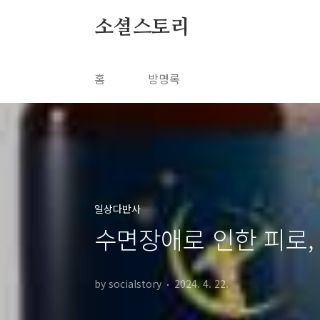
본문 바로가기
소셜스토리
홈
방명록
일상다반사
수면장애로 인한 피로,
by socialstory
2024. 4. 22.