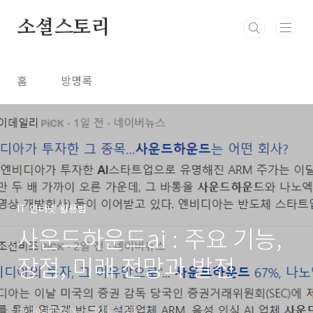
본문 바로가기
소셜스토리
홈
방명록
IT 인터넷 활용법
사운드하운드ai : 주요 기능,
장점, 미래 전망과 발전
by socialstory
2024. 2. 18.