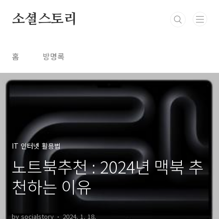
본문 바로가기
소셜스토리
홈
방명록
IT 인터넷 활용법
노트북추천 : 2024년 맥북 추
천하는 이유
by socialstory
2024. 1. 18.