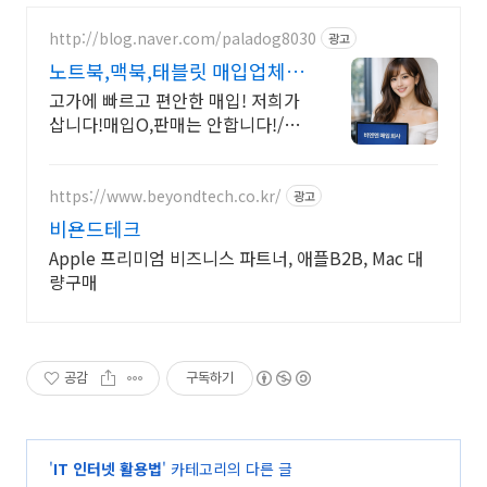
http://blog.naver.com/paladog8030
광고
노트북,맥북,태블릿 매입업체
저희가 삽니다! 매입O판매X
고가에 빠르고 편안한 매입! 저희가
삽니다!매입O,판매는 안합니다!/17
년된 회사 저희가 고객님의 노트북/
맥북/태블릿PC(2015년식이후)를
삽니다!매입해요/판매X
https://www.beyondtech.co.kr/
광고
비욘드테크
Apple 프리미엄 비즈니스 파트너, 애플B2B, Mac 대
량구매
공감
구독하기
'
IT 인터넷 활용법
' 카테고리의 다른 글