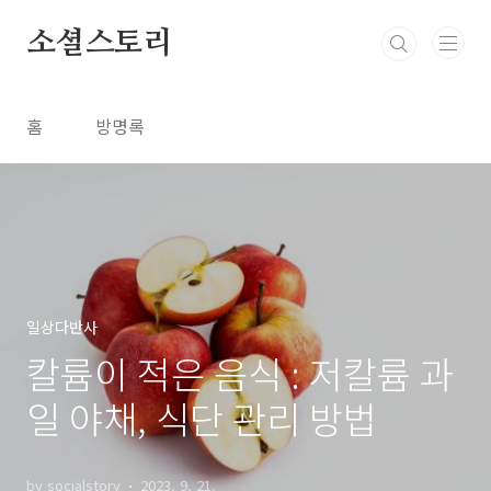
본문 바로가기
소셜스토리
홈
방명록
일상다반사
칼륨이 적은 음식 : 저칼륨 과
일 야채, 식단 관리 방법
by socialstory
2023. 9. 21.