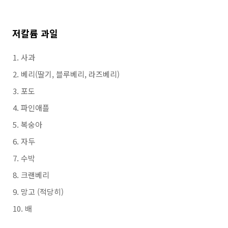
저칼륨 과일
사과
베리(딸기, 블루베리, 라즈베리)
포도
파인애플
복숭아
자두
수박
크랜베리
망고 (적당히)
배