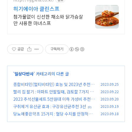
히기에이아 클린스프
첨가물없이 신선한 채소와 닭가슴살
만 사용한 마녀스프
공감
구독하기
'
일상다반사
' 카테고리의 다른 글
종합비타민(멀티비타민) 효능 및 2023년 추천 7
2023.09.25
선
빨리 집 팔기 : 아파트 안팔릴때, 검토할 7가지 내
2023.09.22
(0)
용들
2023 추석선물세트 5만원대 이하 가성비 추천 5
2023.09.20
(0)
선
구취제거 유산균 효과 : 구강유산균추천 3선
2023.09.19
(0)
(0)
당뇨에좋은약초 15가지 : 혈당 수치를 안정적으
2023.09.18
로 유지
(0)