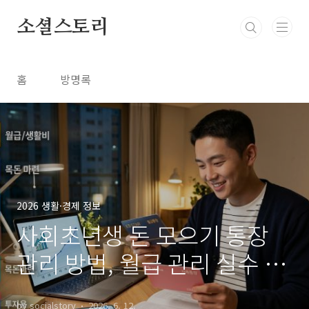
본문 바로가기
소셜스토리
홈
방명록
2026 생활·경제 정보
사회초년생 돈 모으기 통장
관리 방법, 월급 관리 실수 줄
이는 방법 반드시 체크
by socialstory
2026. 6. 12.