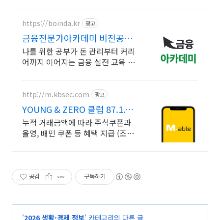
https://boinda.kr
광고
금융전문가아카데미 비전공자
도 쉽게 시작
나를 위한 공부가 돈 관리부터 커리
어까지 이어지는 금융 실전 교육 직
장인,취준생 맞춤 시간표로 부담 없
이 시작하는 단계별 금융 실전 강의
http://m.kbsec.com
광고
YOUNG & ZERO 클럽 87.1.1이
후 출생 대상
누적 거래금액에 따라 주식쿠폰과
올영, 배민 쿠폰 등 혜택 지급 (조건
충족 시) 국내주식쿠폰 최대 20만원,
무신사 10만원, 국현미 멤버십까지
(조건 충족 시)
공감
구독하기
'
2026 생활·경제 정보
' 카테고리의 다른 글