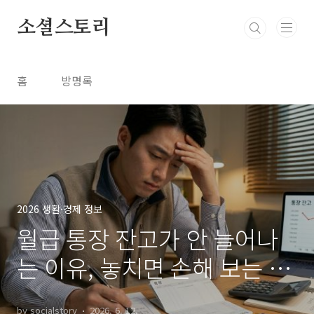
본문 바로가기
소셜스토리
홈
방명록
2026 생활·경제 정보
월급 통장 잔고가 안 늘어나
는 이유, 놓치면 손해 보는 지
출 점검 방법
by socialstory
2026. 6. 12.