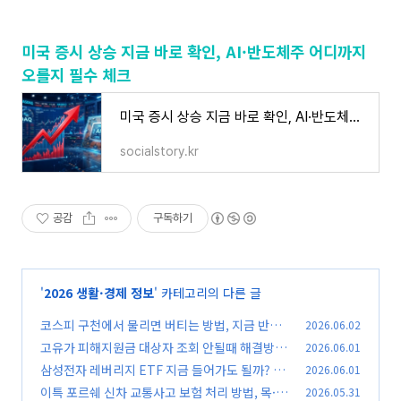
미국 증시 상승 지금 바로 확인, AI·반도체주 어디까지
오를지 필수 체크
미국 증시 상승 지금 바로 확인, AI·반도체주 어디까지 오를지 필수 체크
socialstory.kr
공감
구독하기
'
2026 생활·경제 정보
' 카테고리의 다른 글
코스피 구천에서 물리면 버티는 방법, 지금 반드
2026.06.02
시 확인해야 할 대응 기준
고유가 피해지원금 대상자 조회 안될때 해결방
2026.06.01
(0)
법, 확인해야 할 체크사항
삼성전자 레버리지 ETF 지금 들어가도 될까? 고
2026.06.01
(0)
점 논란 속 현실적인 판단 기준
이특 포르쉐 신차 교통사고 보험 처리 방법, 목·
2026.05.31
(0)