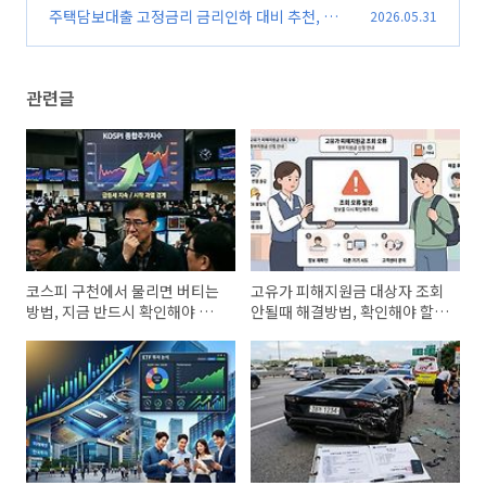
허리 통증 보상 지금 바로 확인
주택담보대출 고정금리 금리인하 대비 추천, 지
2026.05.31
(0)
금 갈아타기 전 반드시 확인
(0)
관련글
코스피 구천에서 물리면 버티는
고유가 피해지원금 대상자 조회
방법, 지금 반드시 확인해야 할
안될때 해결방법, 확인해야 할
대응 기준
체크사항