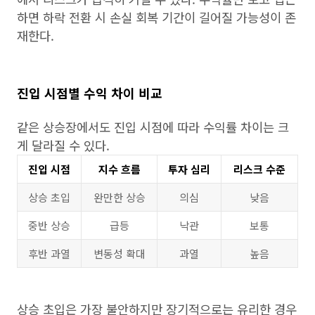
하면 하락 전환 시 손실 회복 기간이 길어질 가능성이 존
재한다.
진입 시점별 수익 차이 비교
같은 상승장에서도 진입 시점에 따라 수익률 차이는 크
게 달라질 수 있다.
진입 시점
지수 흐름
투자 심리
리스크 수준
상승 초입
완만한 상승
의심
낮음
중반 상승
급등
낙관
보통
후반 과열
변동성 확대
과열
높음
상승 초입은 가장 불안하지만 장기적으로는 유리한 경우