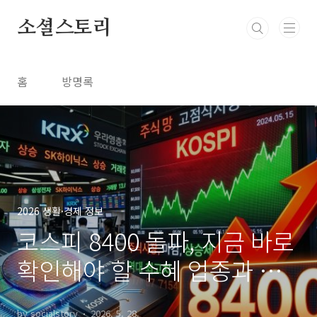
본문 바로가기
소셜스토리
홈
방명록
2026 생활·경제 정보
코스피 8400 돌파, 지금 바로
확인해야 할 수혜 업종과 투
자 기준
by socialstory
2026. 5. 28.