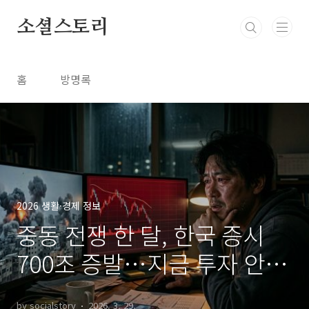
본문 바로가기
소셜스토리
홈
방명록
2026 생활·경제 정보
중동 전쟁 한 달, 한국 증시
700조 증발…지금 투자 안 하
면 손해일까
by socialstory
2026. 3. 29.