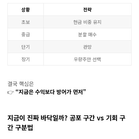
상황
전략
초보
현금 비중 유지
중급
분할 매수
단기
관망
장기
우량주만 선택
결국 핵심은
👉
“지금은 수익보다 방어가 먼저”
지금이 진짜 바닥일까? 공포 구간 vs 기회 구
간 구분법