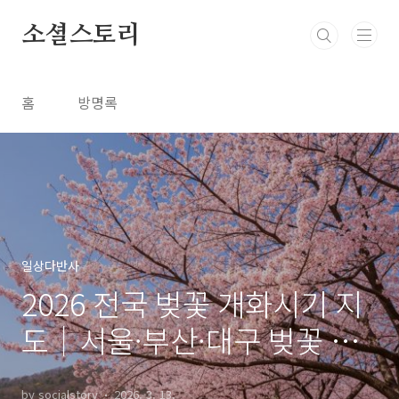
본문 바로가기
소셜스토리
홈
방명록
일상다반사
2026 전국 벚꽃 개화시기 지
도｜서울·부산·대구 벚꽃 언
제 피나?
by socialstory
2026. 3. 13.