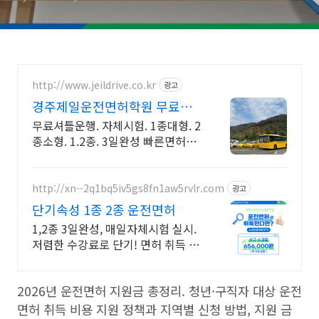
http://www.jeildrive.co.kr
광고
경주제일운전면허학원 무료셔
틀.1종대형.2종소형
무료셔틀운행. 자체시험. 1종대형. 2
종소형. 1.2종. 3일완성 빠른면허취
득을 위한 선택.직장인.주말반운
영.3일완성
http://xn--2q1bq5iv5gs8fn1aw5rvlr.com
광고
단기속성 1종 2종 운전면허
1,2종 3일완성, 매일자체시험 실시.
저렴한 수강료로 단기! 면허 취득 가
능!
2026년 운전면허 지원금 총정리. 청년·구직자 대상 운전
면허 취득 비용 지원 정책과 지역별 신청 방법, 지원 금