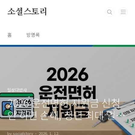
본문 바로가기
소셜스토리
홈
방명록
일상다반사
2026 운전면허 지원금 신청
안 하면 손해, 청년 최대 얼마
까지 받을 수 있을까?
by socialstory
2026. 1. 12.