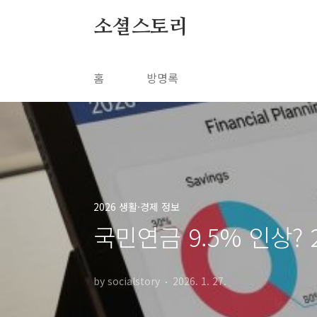
본문 바로가기
소셜스토리
홈
방명록
2026 생활·경제 정보
국민연금 9.5% 인상?
by socialstory
2026. 1. 27.