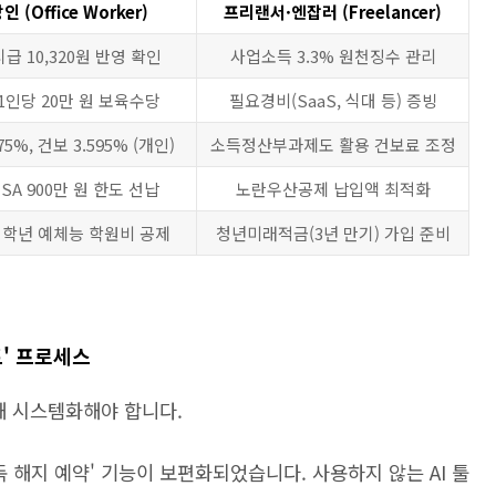
인 (Office Worker)
프리랜서·엔잡러 (Freelancer)
급 10,320원 반영 확인
사업소득 3.3% 원천징수 관리
1인당 20만 원 보육수당
필요경비(SaaS, 식대 등) 증빙
75%, 건보 3.595% (개인)
소득정산부과제도 활용 건보료 조정
/ISA 900만 원 한도 선납
노란우산공제 납입액 최적화
저학년 예체능 학원비 공제
청년미래적금(3년 만기) 가입 준비
트' 프로세스
용해 시스템화해야 합니다.
독 해지 예약' 기능이 보편화되었습니다. 사용하지 않는 AI 툴