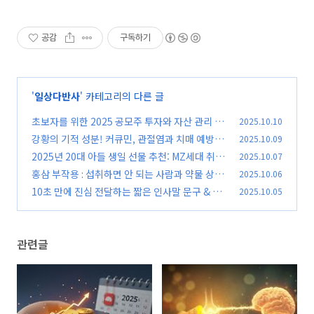
공감
구독하기
'
일상다반사
' 카테고리의 다른 글
초보자를 위한 2025 공모주 투자와 자산 관리 노
2025.10.10
하우 총정리
강황의 기적 성분! 커큐민, 관절염과 치매 예방에
2025.10.09
(0)
미치는 놀라운 효과
2025년 20대 아들 생일 선물 추천: MZ세대 취향
2025.10.07
(0)
저격 경험, 가치 소비 가이드
홍삼 부작용 : 섭취하면 안 되는 사람과 약물 상호
2025.10.06
(0)
작용 총정리
10초 만에 진심 전달하는 짧은 인사말 문구 & 템
2025.10.05
(0)
플릿 모음 (2025 최신)
(0)
관련글