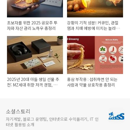
초보자를 위한 2025 공모주 투
강황의 기적 성분! 커큐민, 관절
자와 자산 관리 노하우 총정리
염과 치매 예방에 미치는 놀라운
효과
2025년 20대 아들 생일 선물 추
홍삼 부작용 : 섭취하면 안 되는
천: MZ세대 취향 저격 경험, 가
사람과 약물 상호작용 총정리
치 소비 가이드
소셜스토리
자기계발, 블로그 운영팁, 인터넷으로 수익올리기, IT 인
터넷 활용법 소개