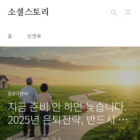
본문 바로가기
소셜스토리
홈
방명록
일상다반사
지금 준비 안 하면 늦습니다.
2025년 은퇴전략, 반드시 알
아야 할 3가지 포인트
by socialstory
2025. 10. 8.